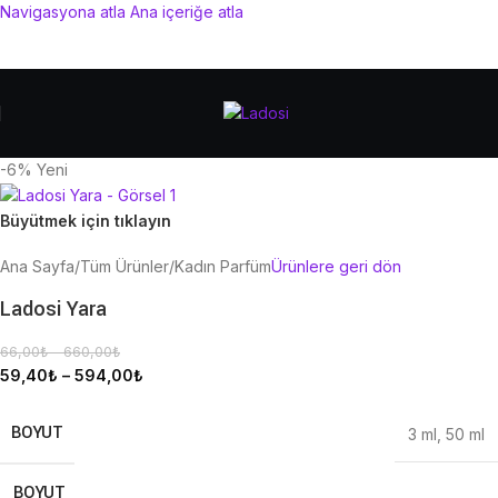
Navigasyona atla
Ana içeriğe atla
-6%
Yeni
Büyütmek için tıklayın
Ana Sayfa
/
Tüm Ürünler
/
Kadın Parfüm
Ürünlere geri dön
Ladosi Yara
66,00
₺
–
660,00
₺
59,40
₺
–
594,00
₺
BOYUT
3 ml
,
50 ml
BOYUT