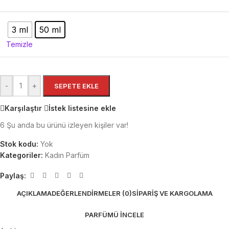
3 ml
50 ml
Temizle
-
+
SEPETE EKLE
Karşılaştır
İstek listesine ekle
6
Şu anda bu ürünü izleyen kişiler var!
Stok kodu:
Yok
Kategoriler:
Kadın Parfüm
Paylaş:
AÇIKLAMA
DEĞERLENDIRMELER (0)
SIPARIŞ VE KARGOLAMA
PARFÜMÜ İNCELE