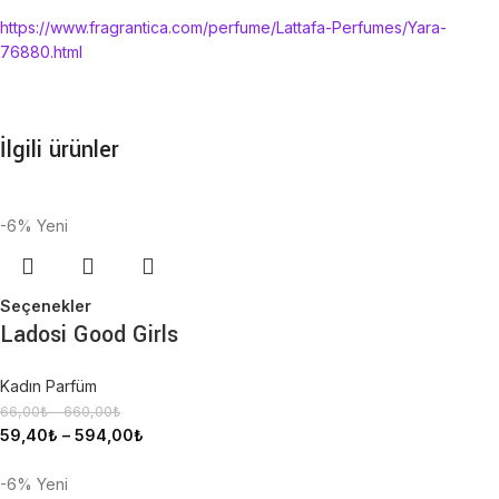
https://www.fragrantica.com/perfume/Lattafa-Perfumes/Yara-
76880.html
İlgili ürünler
-6%
Yeni
Seçenekler
Ladosi Good Girls
Kadın Parfüm
66,00
₺
–
660,00
₺
59,40
₺
–
594,00
₺
-6%
Yeni