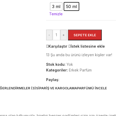
3 ml
50 ml
Temizle
-
+
SEPETE EKLE
Karşılaştır
İstek listesine ekle
13
Şu anda bu ürünü izleyen kişiler var!
Stok kodu:
Yok
Kategoriler:
Erkek Parfüm
Paylaş:
ĞERLENDIRMELER (3)
SIPARIŞ VE KARGOLAMA
PARFÜMÜ İNCELE
a olan tutkumuzla, birebir benzer parfümleri sizin için özenle üretiyo