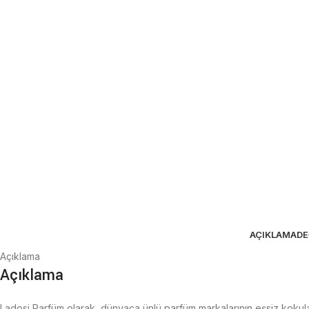
AÇIKLAMA
DE
Açıklama
Açıklama
Ladosi Parfüm olarak, dünyaca ünlü parfüm markalarının eşsiz kokuların