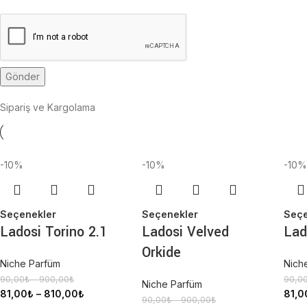
Sipariş ve Kargolama
-10%
-10%
-10%
Seçenekler
Seçenekler
Seçe
Ladosi Torino 2.1
Ladosi Velved
Lad
Orkide
Niche Parfüm
Nich
90,00
₺
–
900,00
₺
90,0
Niche Parfüm
81,00
₺
–
810,00
₺
81,0
90,00
₺
–
900,00
₺