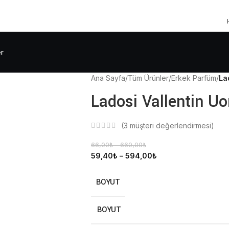
er
Ana Sayfa
/
Tüm Ürünler
/
Erkek Parfüm
/
La
Ladosi Vallentin U
(
3
müşteri değerlendirmesi)
66,00
₺
–
660,00
₺
59,40
₺
–
594,00
₺
BOYUT
BOYUT