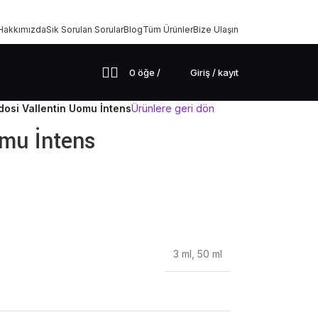
Hakkımızda
Sık Sorulan Sorular
Blog
Tüm Ürünler
Bize Ulaşın
0
öğe
/
0,00
₺
Giriş / kayıt
dosi Vallentin Uomu İntens
Ürünlere geri dön
omu İntens
3 ml
,
50 ml