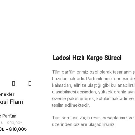
Ladosi Hızlı Kargo Süreci
Tüm parfümlerimiz özel olarak tasarlanmış
hazırlanmaktadır. Parfümlerimiz öncesinde
kalmadan, elinize ulaştığı gibi kullanabilirs
ulaşabilmesi açısından, yüksek oranla ayn
nekler
özenle paketlenerek, kutulanmaktadır ve 
osi Flam
teslim edilmektedir.
e Parfüm
Tüm sorularınız için resmi hesaplarımız v
0
₺
–
900,00
₺
üzerinden bizlere ulaşabilirsiniz.
0
₺
–
810,00
₺