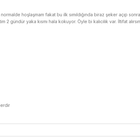
ormalde hoşlaşmam fakat bu ilk sımıldığında biraz şeker açıp sonra 
m 2 gündür yaka kısmı hala kokuyor. Öyle bi kalıcılık var. İltifat alırs
lerdir