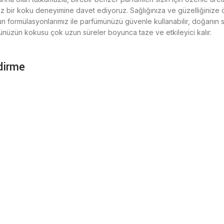
maz bir koku deneyimine davet ediyoruz. Sağlığınıza ve güzelliğiniz
gun formülasyonlarımız ile parfümünüzü güvenle kullanabilir, doğanın 
münüzün kokusu çok uzun süreler boyunca taze ve etkileyici kalır.
dirme