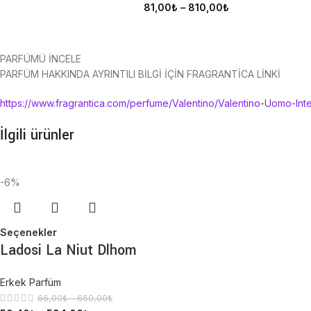
81,00
₺
–
810,00
₺
PARFÜMÜ İNCELE
PARFÜM HAKKINDA AYRINTILI BİLGİ İÇİN FRAGRANTİCA LİNKİ
https://www.fragrantica.com/perfume/Valentino/Valentino-Uomo-Int
İlgili ürünler
-6%
Seçenekler
Ladosi La Niut Dlhom
Erkek Parfüm
66,00
₺
–
660,00
₺