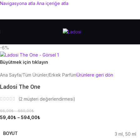
Navigasyona atla
Ana içeriğe atla
-6%
Büyütmek için tıklayın
Ana Sayfa
/
Tüm Ürünler
/
Erkek Parfüm
Ürünlere geri dön
Ladosi The One
(
2
müşteri değerlendirmesi)
66,00
₺
–
660,00
₺
59,40
₺
–
594,00
₺
BOYUT
3 ml
,
50 ml