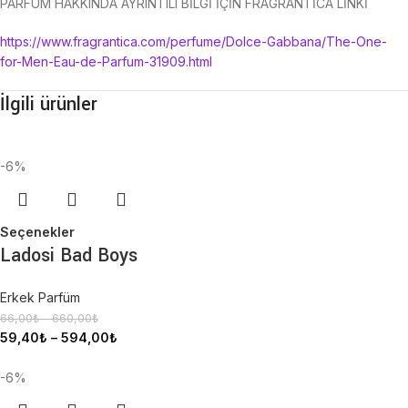
PARFÜM HAKKINDA AYRINTILI BİLGİ İÇİN FRAGRANTİCA LİNKİ
https://www.fragrantica.com/perfume/Dolce-Gabbana/The-One-
for-Men-Eau-de-Parfum-31909.html
İlgili ürünler
-6%
Seçenekler
Ladosi Bad Boys
Erkek Parfüm
66,00
₺
–
660,00
₺
59,40
₺
–
594,00
₺
-6%