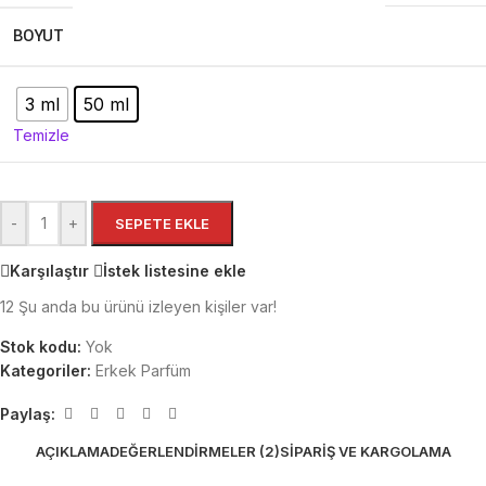
BOYUT
3 ml
50 ml
Temizle
-
+
SEPETE EKLE
Karşılaştır
İstek listesine ekle
12
Şu anda bu ürünü izleyen kişiler var!
Stok kodu:
Yok
Kategoriler:
Erkek Parfüm
Paylaş:
AÇIKLAMA
DEĞERLENDIRMELER (2)
SIPARIŞ VE KARGOLAMA