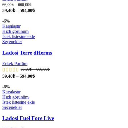
66,00
₺
–
660,00
₺
59,40
₺
–
594,00
₺
-6%
Karşılaştır
Hızlı görünüm
İstek listesine ekle
Seçenekler
Ladosi Terre dHerms
Erkek Parfüm
66,00
₺
–
660,00
₺
59,40
₺
–
594,00
₺
-6%
Karşılaştır
Hızlı görünüm
İstek listesine ekle
Seçenekler
Ladosi Fuel Fore Live