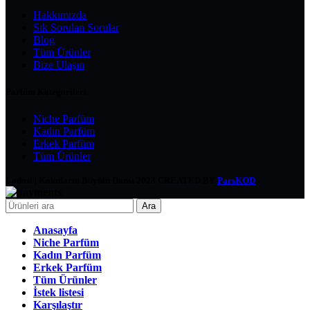
Hakkımızda
Sık Sorulan Sorular
Blog
Tüm Ürünler
Bize Ulaşın
Parfüm Kategorileri
Niche Parfüm
Kadın Parfüm
Erkek Parfüm
Tüm Ürünler
Ladosi | Kokuların Büyülü Dansı
2023 CREATED BY
ParsKOD
Ara
Anasayfa
Niche Parfüm
Kadın Parfüm
Erkek Parfüm
Tüm Ürünler
İstek listesi
Karşılaştır