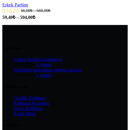
Erkek Parfüm
66,00
₺
–
660,00
₺
59,40
₺
–
594,00
₺
Son Yazılar
Ladosi Parfüm Kampanya
30/06/2026
1 yorum
Parfümün kalıcılığını arttırma ipuçları
31/12/2023
1 yorum
Politikalarımız
Gizlilik Politikası
Kullanım Koşulları
Çerez Politikası
Kvkk Metni
Kurumsal