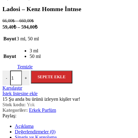
Ladosi – Kenz Homme İntnse
66,00
₺
–
660,00
₺
59,40
₺
–
594,00
₺
Boyut
3 ml
,
50 ml
3 ml
Boyut
50 ml
Temizle
SEPETE EKLE
-
+
Karşılaştır
İstek listesine ekle
15
Şu anda bu ürünü izleyen kişiler var!
Stok kodu:
Yok
Kategoriler:
Erkek Parfüm
Paylaş:
Açıklama
Değerlendirmeler (0)
Sipariş ve Kargolama