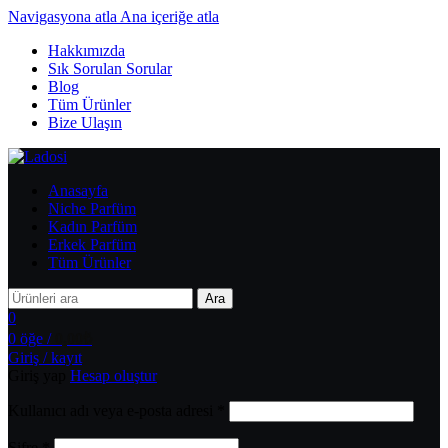
Navigasyona atla
Ana içeriğe atla
Hakkımızda
Sık Sorulan Sorular
Blog
Tüm Ürünler
Bize Ulaşın
Anasayfa
Niche Parfüm
Kadın Parfüm
Erkek Parfüm
Tüm Ürünler
Ara
0
0
öğe
/
0,00
₺
Giriş / kayıt
Giriş yap
Hesap oluştur
Kullanıcı adı veya e-posta adresi
*
Şifre
*