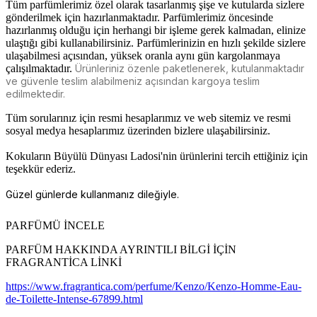
Tüm parfümlerimiz özel olarak tasarlanmış şişe ve kutularda sizlere
gönderilmek için hazırlanmaktadır. Parfümlerimiz öncesinde
hazırlanmış olduğu için herhangi bir işleme gerek kalmadan, elinize
ulaştığı gibi kullanabilirsiniz. Parfümlerinizin en hızlı şekilde sizlere
ulaşabilmesi açısından, yüksek oranla aynı gün kargolanmaya
çalışılmaktadır.
Ürünleriniz özenle paketlenerek, kutulanmaktadır
ve güvenle teslim alabilmeniz açısından kargoya teslim
edilmektedir.
Tüm sorularınız için resmi hesaplarımız ve web sitemiz ve resmi
sosyal medya hesaplarımız üzerinden bizlere ulaşabilirsiniz.
Kokuların Büyülü Dünyası Ladosi'nin ürünlerini tercih ettiğiniz için
teşekkür ederiz.
Güzel günlerde kullanmanız dileğiyle.
PARFÜMÜ İNCELE
PARFÜM HAKKINDA AYRINTILI BİLGİ İÇİN
FRAGRANTİCA LİNKİ
https://www.fragrantica.com/perfume/Kenzo/Kenzo-Homme-Eau-
de-Toilette-Intense-67899.html