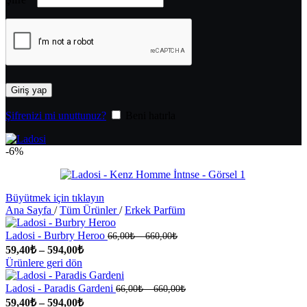
Giriş yap
Şifrenizi mi unuttunuz?
Beni hatırla
-6%
Büyütmek için tıklayın
Ana Sayfa
/
Tüm Ürünler
/
Erkek Parfüm
Ladosi - Burbry Heroo
66,00
₺
–
660,00
₺
59,40
₺
–
594,00
₺
Ürünlere geri dön
Ladosi - Paradis Gardeni
66,00
₺
–
660,00
₺
59,40
₺
–
594,00
₺