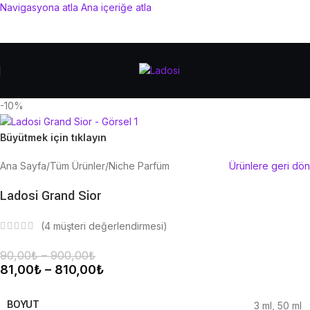
Navigasyona atla
Ana içeriğe atla
-10%
Büyütmek için tıklayın
Ana Sayfa
/
Tüm Ürünler
/
Niche Parfüm
Ürünlere geri dön
Ladosi Grand Sior
(
4
müşteri değerlendirmesi)
90,00
₺
–
900,00
₺
81,00
₺
–
810,00
₺
BOYUT
3 ml
,
50 ml