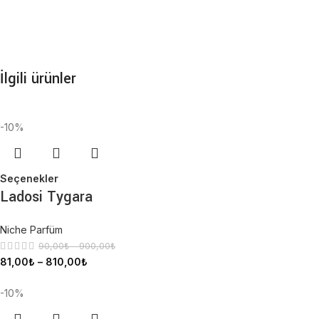
İlgili ürünler
-10%
Seçenekler
Ladosi Tygara
Niche Parfüm
90,00
₺
–
900,00
₺
81,00
₺
–
810,00
₺
-10%