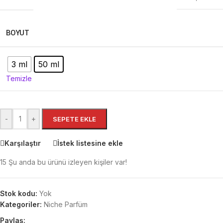
BOYUT
3 ml
50 ml
Temizle
-
+
SEPETE EKLE
Karşılaştır
İstek listesine ekle
15
Şu anda bu ürünü izleyen kişiler var!
Stok kodu:
Yok
Kategoriler:
Niche Parfüm
Paylaş: