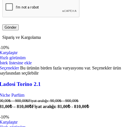
Sipariş ve Kargolama
-10%
Karşılaştır
Hızlı görünüm
İstek listesine ekle
Seçenekler
Bu ürünün birden fazla varyasyonu var. Seçenekler ürün
sayfasından seçilebilir
Ladosi Torino 2.1
Niche Parfüm
90,00
₺
–
900,00
₺
Fiyat aralığı: 90,00₺ - 900,00₺
81,00
₺
–
810,00
₺
Fiyat aralığı: 81,00₺ - 810,00₺
-10%
Karşılaştır