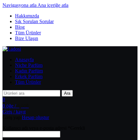
Navigasyona atla
Ana içeriğe atla
Hakkımızda
Sık Sorulan Sorular
Blog
Tüm Ürünler
Bize Ulaşın
Anasayfa
Niche Parfüm
Kadın Parfüm
Erkek Parfüm
Tüm Ürünler
Ara
0
0
öğe
/
0,00
₺
Giriş / kayıt
Giriş yap
Hesap oluştur
Kullanıcı adı veya e-posta adresi
*
Gerekli