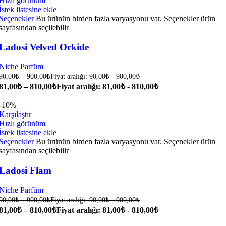
Hızlı görünüm
İstek listesine ekle
Seçenekler
Bu ürünün birden fazla varyasyonu var. Seçenekler ürün
sayfasından seçilebilir
Ladosi Velved Orkide
Niche Parfüm
90,00
₺
–
900,00
₺
Fiyat aralığı: 90,00₺ - 900,00₺
81,00
₺
–
810,00
₺
Fiyat aralığı: 81,00₺ - 810,00₺
-10%
Karşılaştır
Hızlı görünüm
İstek listesine ekle
Seçenekler
Bu ürünün birden fazla varyasyonu var. Seçenekler ürün
sayfasından seçilebilir
Ladosi Flam
Niche Parfüm
90,00
₺
–
900,00
₺
Fiyat aralığı: 90,00₺ - 900,00₺
81,00
₺
–
810,00
₺
Fiyat aralığı: 81,00₺ - 810,00₺