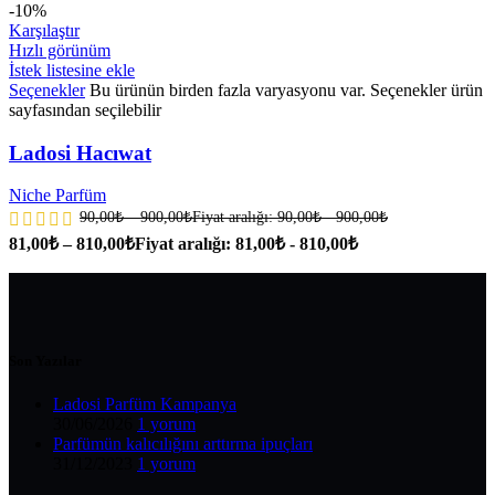
-10%
Karşılaştır
Hızlı görünüm
İstek listesine ekle
Seçenekler
Bu ürünün birden fazla varyasyonu var. Seçenekler ürün
sayfasından seçilebilir
Ladosi Hacıwat
Niche Parfüm
90,00
₺
–
900,00
₺
Fiyat aralığı: 90,00₺ - 900,00₺
81,00
₺
–
810,00
₺
Fiyat aralığı: 81,00₺ - 810,00₺
Son Yazılar
Ladosi Parfüm Kampanya
30/06/2026
1 yorum
Parfümün kalıcılığını arttırma ipuçları
31/12/2023
1 yorum