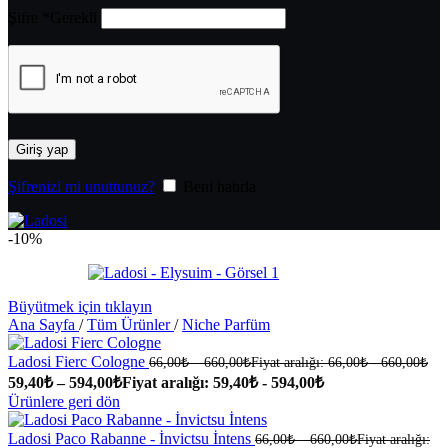
Şifre
*
Gerekli
Giriş yap
Şifrenizi mi unuttunuz?
Beni hatırla
-10%
Büyütmek için tıklayın
Ana Sayfa
/
Tüm Ürünler
/
Niche Parfüm
Ladosi Fierc Cologne
66,00
₺
–
660,00
₺
Fiyat aralığı: 66,00₺ - 660,00₺
59,40
₺
–
594,00
₺
Fiyat aralığı: 59,40₺ - 594,00₺
Ürünlere geri dön
Ladosi Paco Rabanne - İnvictsu İntens
66,00
₺
–
660,00
₺
Fiyat aralığı: