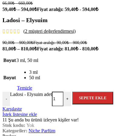
66,00₺ - 660,00₺
59,40
₺
–
594,00
₺
Fiyat aralığı: 59,40₺ - 594,00₺
Ladosi – Elysuim
(
2
müşteri değerlendirmesi)
90,00
₺
–
900,00
₺
Fiyat aralığı: 90,00₺ - 900,00₺
81,00
₺
–
810,00
₺
Fiyat aralığı: 81,00₺ - 810,00₺
Boyut
3 ml
,
50 ml
3 ml
Boyut
50 ml
Temizle
Ladosi - Elysuim adet
SEPETE EKLE
-
+
Karşılaştır
İstek listesine ekle
11
Şu anda bu ürünü izleyen kişiler var!
Stok kodu:
Yok
Kategoriler:
Niche Parfüm