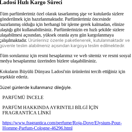
Ladosi Hızlı Kargo Süreci
Tüm parfümlerimiz özel olarak tasarlanmış şişe ve kutularda sizlere
gönderilmek için hazırlanmaktadır. Parfümlerimiz öncesinde
hazırlanmış olduğu için herhangi bir işleme gerek kalmadan, elinize
ulaştığı gibi kullanabilirsiniz. Parfümlerinizin en hızlı şekilde sizlere
ulaşabilmesi açısından, yüksek oranla aynı gün kargolanmaya
çalışılmaktadır.
Ürünleriniz özenle paketlenerek, kutulanmaktadır ve
güvenle teslim alabilmeniz açısından kargoya teslim edilmektedir.
Tüm sorularınız için resmi hesaplarımız ve web sitemiz ve resmi sosyal
medya hesaplarımız üzerinden bizlere ulaşabilirsiniz.
Kokuların Büyülü Dünyası Ladosi'nin ürünlerini tercih ettiğiniz için
teşekkür ederiz.
Güzel günlerde kullanmanız dileğiyle.
PARFÜMÜ İNCELE
PARFÜM HAKKINDA AYRINTILI BİLGİ İÇİN
FRAGRANTİCA LİNKİ
https://www.fragrantica.com/perfume/Roja-Dove/Elysium-Pour-
Homme-Parfum-Cologne-46296.html