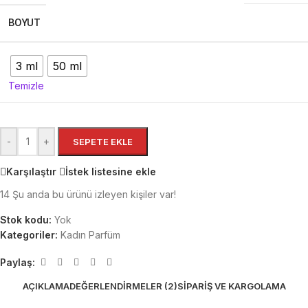
BOYUT
3 ml
50 ml
Temizle
-
+
SEPETE EKLE
Karşılaştır
İstek listesine ekle
14
Şu anda bu ürünü izleyen kişiler var!
Stok kodu:
Yok
Kategoriler:
Kadın Parfüm
Paylaş:
AÇIKLAMA
DEĞERLENDIRMELER (2)
SIPARIŞ VE KARGOLAMA