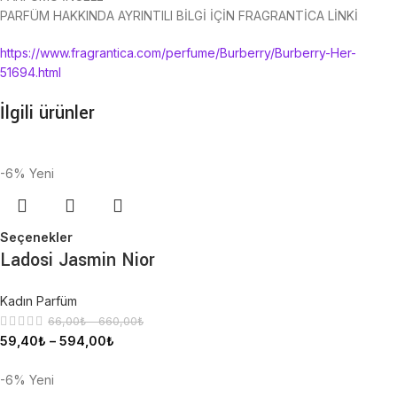
PARFÜM HAKKINDA AYRINTILI BİLGİ İÇİN FRAGRANTİCA LİNKİ
https://www.fragrantica.com/perfume/Burberry/Burberry-Her-
51694.html
İlgili ürünler
-6%
Yeni
Seçenekler
Ladosi Jasmin Nior
Kadın Parfüm
66,00
₺
–
660,00
₺
59,40
₺
–
594,00
₺
-6%
Yeni