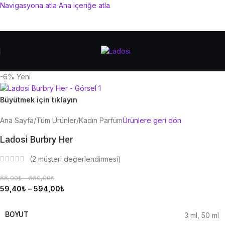
Navigasyona atla
Ana içeriğe atla
-6%
Yeni
Büyütmek için tıklayın
Ana Sayfa
/
Tüm Ürünler
/
Kadın Parfüm
Ürünlere geri dön
Ladosi Burbry Her
(
2
müşteri değerlendirmesi)
66,00
₺
–
660,00
₺
59,40
₺
–
594,00
₺
BOYUT
3 ml
,
50 ml