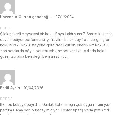
Havvanur Gürten çobanoğlu
–
27/11/2024
Çilek şekerli meyvemsi bir koku. Baya kaldı şuan 7. Saatte kolumda
devam ediyor performansi iyi. Yayılımı bir tık zayıf bence genç bir
koku iturakli koku isteyene göre değil çiti pıtı enerjik kız kokusu
.son notalarda böyle odunsu misk amber vanilya.. Aslında koku
güzel tatlı ama ben değil beni anlatmıyor.
Betül Aydın
–
10/04/2026
Ben bu kokuya bayıldım. Günlük kullanım için çok uygun. Tam yaz
parfümü. Ama ben buradayım diyor. Tester sipariş vermiştim şimdi