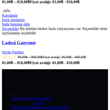
81,00
₺
–
810,00
₺
Fiyat aralığı: 81,00₺ - 810,00₺
-10%
Karşılaştır
Hızlı görünüm
İstek listesine ekle
Seçenekler
Bu ürünün birden fazla varyasyonu var. Seçenekler ürün
sayfasından seçilebilir
Ladosi Ganymet
Niche Parfüm
90,00
₺
–
900,00
₺
Fiyat aralığı: 90,00₺ - 900,00₺
81,00
₺
–
810,00
₺
Fiyat aralığı: 81,00₺ - 810,00₺
Son Yazılar
Ladosi Parfüm Kampanya
30/06/2026
1 yorum
Parfümün kalıcılığını arttırma ipuçları