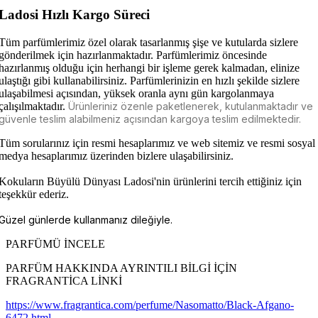
Ladosi Hızlı Kargo Süreci
Tüm parfümlerimiz özel olarak tasarlanmış şişe ve kutularda sizlere
gönderilmek için hazırlanmaktadır. Parfümlerimiz öncesinde
hazırlanmış olduğu için herhangi bir işleme gerek kalmadan, elinize
ulaştığı gibi kullanabilirsiniz. Parfümlerinizin en hızlı şekilde sizlere
ulaşabilmesi açısından, yüksek oranla aynı gün kargolanmaya
çalışılmaktadır.
Ürünleriniz özenle paketlenerek, kutulanmaktadır ve
güvenle teslim alabilmeniz açısından kargoya teslim edilmektedir.
Tüm sorularınız için resmi hesaplarımız ve web sitemiz ve resmi sosyal
medya hesaplarımız üzerinden bizlere ulaşabilirsiniz.
Kokuların Büyülü Dünyası Ladosi'nin ürünlerini tercih ettiğiniz için
teşekkür ederiz.
Güzel günlerde kullanmanız dileğiyle.
PARFÜMÜ İNCELE
PARFÜM HAKKINDA AYRINTILI BİLGİ İÇİN
FRAGRANTİCA LİNKİ
https://www.fragrantica.com/perfume/Nasomatto/Black-Afgano-
6472.html