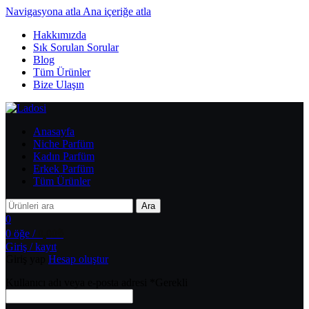
Navigasyona atla
Ana içeriğe atla
Hakkımızda
Sık Sorulan Sorular
Blog
Tüm Ürünler
Bize Ulaşın
Anasayfa
Niche Parfüm
Kadın Parfüm
Erkek Parfüm
Tüm Ürünler
Ara
0
0
öğe
/
0,00
₺
Giriş / kayıt
Giriş yap
Hesap oluştur
Kullanıcı adı veya e-posta adresi
*
Gerekli