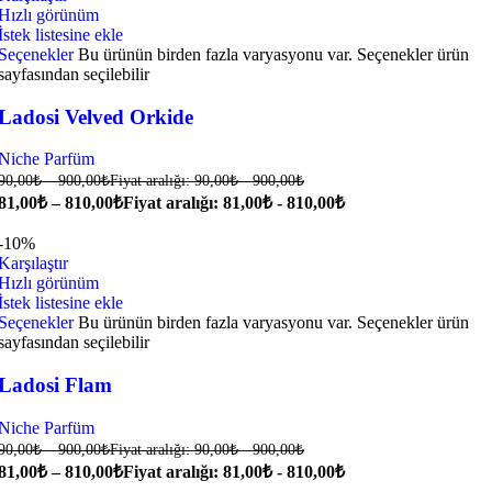
Hızlı görünüm
İstek listesine ekle
Seçenekler
Bu ürünün birden fazla varyasyonu var. Seçenekler ürün
sayfasından seçilebilir
Ladosi Velved Orkide
Niche Parfüm
90,00
₺
–
900,00
₺
Fiyat aralığı: 90,00₺ - 900,00₺
81,00
₺
–
810,00
₺
Fiyat aralığı: 81,00₺ - 810,00₺
-10%
Karşılaştır
Hızlı görünüm
İstek listesine ekle
Seçenekler
Bu ürünün birden fazla varyasyonu var. Seçenekler ürün
sayfasından seçilebilir
Ladosi Flam
Niche Parfüm
90,00
₺
–
900,00
₺
Fiyat aralığı: 90,00₺ - 900,00₺
81,00
₺
–
810,00
₺
Fiyat aralığı: 81,00₺ - 810,00₺