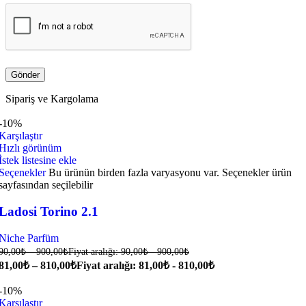
Sipariş ve Kargolama
-10%
Karşılaştır
Hızlı görünüm
İstek listesine ekle
Seçenekler
Bu ürünün birden fazla varyasyonu var. Seçenekler ürün
sayfasından seçilebilir
Ladosi Torino 2.1
Niche Parfüm
90,00
₺
–
900,00
₺
Fiyat aralığı: 90,00₺ - 900,00₺
81,00
₺
–
810,00
₺
Fiyat aralığı: 81,00₺ - 810,00₺
-10%
Karşılaştır