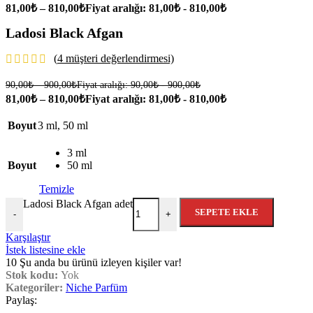
81,00
₺
–
810,00
₺
Fiyat aralığı: 81,00₺ - 810,00₺
Ladosi Black Afgan
(
4
müşteri değerlendirmesi)
90,00
₺
–
900,00
₺
Fiyat aralığı: 90,00₺ - 900,00₺
81,00
₺
–
810,00
₺
Fiyat aralığı: 81,00₺ - 810,00₺
Boyut
3 ml
,
50 ml
3 ml
Boyut
50 ml
Temizle
Ladosi Black Afgan adet
SEPETE EKLE
-
+
Karşılaştır
İstek listesine ekle
10
Şu anda bu ürünü izleyen kişiler var!
Stok kodu:
Yok
Kategoriler:
Niche Parfüm
Paylaş: