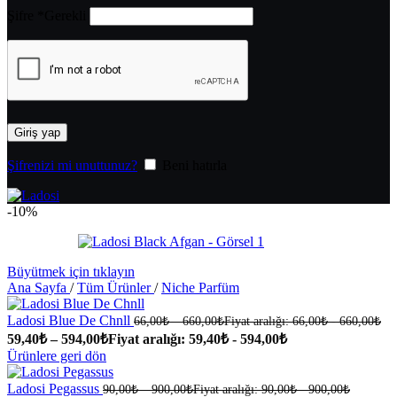
Şifre
*
Gerekli
Giriş yap
Şifrenizi mi unuttunuz?
Beni hatırla
-10%
Büyütmek için tıklayın
Ana Sayfa
/
Tüm Ürünler
/
Niche Parfüm
Ladosi Blue De Chnll
66,00
₺
–
660,00
₺
Fiyat aralığı: 66,00₺ - 660,00₺
59,40
₺
–
594,00
₺
Fiyat aralığı: 59,40₺ - 594,00₺
Ürünlere geri dön
Ladosi Pegassus
90,00
₺
–
900,00
₺
Fiyat aralığı: 90,00₺ - 900,00₺