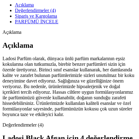
Açıklama
Değerlendirmeler (4)
Sipariş ve Kargolama
PARFÜMÜ İNCELE
Açıklama
Açıklama
Ladosi Parfüm olarak, dünyaca ünlü parfüm markalarının eşsiz
kokularına olan tutkumuzla, birebir benzer parfümleri sizin için
özenle üretiyoruz. Birinci sınıf esanslar kullanarak, her damlasında
kalite ve zarafet bulunan parfümlerimizle sizleri unutulmaz bir koku
deneyimine davet ediyoruz. Sağlığınıza ve güzelliğinize önem
veriyoruz. Bu nedenle, ürünlerimizde hipoalerjenik ve doğal
içerikleri tercih ediyoruz. Hassas ciltlere uygun formülasyonlarımız
ile parfümünüzü güvenle kullanabilir, doğanın sunduğu zarafeti
hissedebilirsiniz. Ürünlerimizde kullanılan kaliteli esanslar ve özel
formülasyonlar sayesinde, parfümünüzün kokusu çok uzun süreler
boyunca taze ve etkileyici kalır.
Değerlendirmeler (4)
Ladosi Black Afgan
için 4 değerlendirme