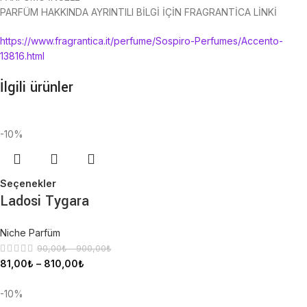
PARFÜM HAKKINDA AYRINTILI BİLGİ İÇİN FRAGRANTİCA LİNKİ
https://www.fragrantica.it/perfume/Sospiro-Perfumes/Accento-
13816.html
İlgili ürünler
-10%
Seçenekler
Ladosi Tygara
Niche Parfüm
90,00
₺
–
900,00
₺
81,00
₺
–
810,00
₺
-10%