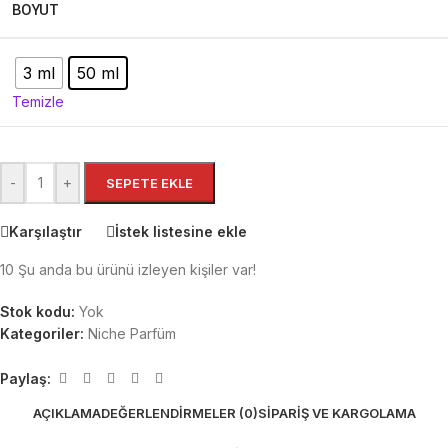
BOYUT
3 ml
50 ml
Temizle
-
+
SEPETE EKLE
Karşılaştır
İstek listesine ekle
10
Şu anda bu ürünü izleyen kişiler var!
Stok kodu:
Yok
Kategoriler:
Niche Parfüm
Paylaş:
AÇIKLAMA
DEĞERLENDIRMELER (0)
SIPARIŞ VE KARGOLAMA