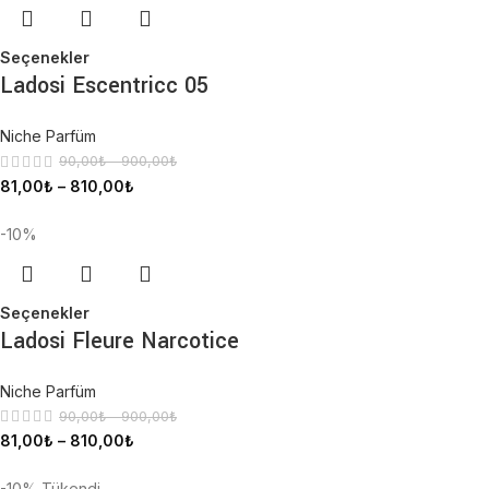
Seçenekler
Ladosi Escentricc 05
Niche Parfüm
90,00
₺
–
900,00
₺
81,00
₺
–
810,00
₺
-10%
Seçenekler
Ladosi Fleure Narcotice
Niche Parfüm
90,00
₺
–
900,00
₺
81,00
₺
–
810,00
₺
-10%
Tükendi